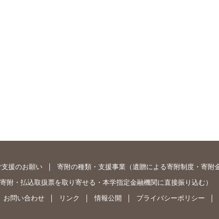
ご支援のお願い
寄附の種類・支援事業
（
遺贈による寄附制度
・
寄附
寄附
・
払込取扱票を取り寄せる
・
本学指定金融機関に直接振り込む
）
お問い合わせ
リンク
情報公開
プライバシーポリシー