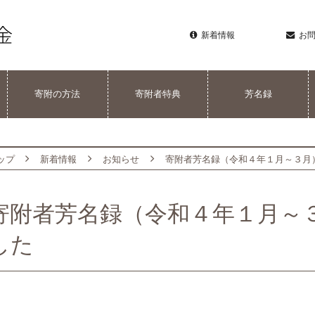
新着情報
お
寄附の方法
寄附者特典
芳名録
ップ
新着情報
お知らせ
寄附者芳名録（令和４年１月～３月
寄附者芳名録（令和４年１月～
した