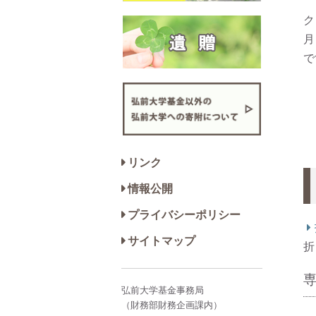
ク
月
で
リンク
情報公開
プライバシーポリシー
サイトマップ
折
弘前大学基金事務局
（財務部財務企画課内）