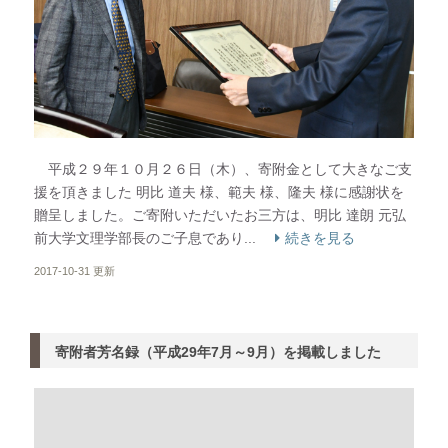
平成２９年１０月２６日（木）、寄附金として大きなご支
援を頂きました 明比 道夫 様、範夫 様、隆夫 様に感謝状を
贈呈しました。ご寄附いただいたお三方は、明比 達朗 元弘
前大学文理学部長のご子息であり...
続きを見る
2017-10-31 更新
寄附者芳名録（平成29年7月～9月）を掲載しました