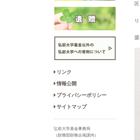
区
こ
り
ま
援
リンク
情報公開
プライバシーポリシー
サイトマップ
弘前大学基金事務局
（財務部財務企画課内）