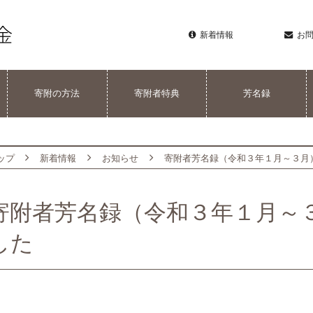
新着情報
お
寄附の方法
寄附者特典
芳名録
ップ
新着情報
お知らせ
寄附者芳名録（令和３年１月～３月
寄附者芳名録（令和３年１月～
した