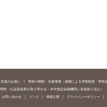
ご支援のお願い
寄附の種類・支援事業
（
遺贈による寄附制度
・
寄附
寄附
・
払込取扱票を取り寄せる
・
本学指定金融機関に直接振り込む
）
お問い合わせ
リンク
情報公開
プライバシーポリシー